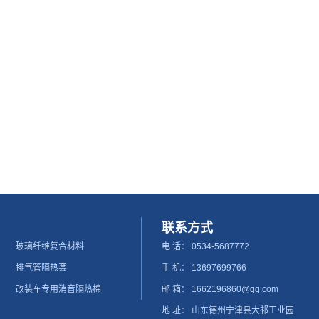
联系方式
玻璃纤维复合材料
电 话：
0534-5687772
排气管隔热套
手 机： 13697699766
改装车专用消音隔热棉
邮 箱：
1662196860@qq.com
地 址： 山东德州宁津县大祁工业园