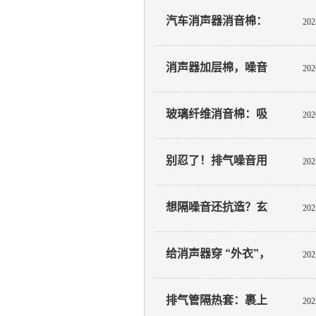
汽车消声器消音棉：
202
静音与性能的革新解决方案
消声器加层棉，噪音
202
降几分贝
玻璃纤维消音棉：吸
202
走环境杂音，功能超给力
别忍了！排气噪音用
202
棉就能解决
想隔噪音还抗造？玄
202
武岩纤维消音棉比普通棉更耐
给消声器穿 “外衣”，
202
噪音跑光光
排气管隔热套：裹上
202