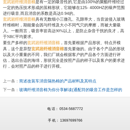
玄武岩纤维消音棉
是有一定的吸音性的,它是由100%的聚酯纤维经过
一定的热压技术形成的茧棉形状，它能够在125- 4000HZ的噪声范围
进行吸音,而且消音的系数是高达0.94的。
玄武岩纤维消音棉
具有无数细小三微孔、孔隙率大，当音波侵入玻璃
纤维棉时，期能量会因与纤维及大小不同气穴的摩擦，而被大量吸
入。一般而言，吸音率皆高达90%以上，是防止杂音干扰的良才，高
于NRC平均要求。
玄武岩纤维消音棉
要生产多样的
，首先要根据产品形状、特点开模
玄武岩纤维消音棉
具，这个是异型
首先要做的。由于各个产品的形状
以及大小重量的不同，我们厂就会根据客户的产品各个方面进行评
估，选出合适的海绵，形状完全是按照产品的样子以及客户的要求进
行，会对照产品的样子进行开模。
上一条：
简述改装车消音隔热棉的产品材料及其特点
下一条：
玻璃纤维消音棉为你分享解读{通配符的吸音工作是怎样的
电 话： 0534-5687772
手 机： 13697699766