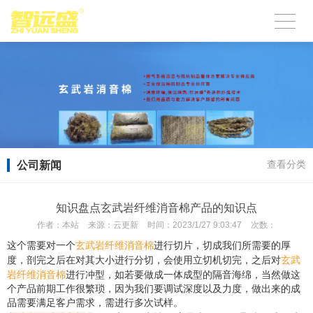
公司新闻
查看分类
知识盘点玄武岩纤维消音棉产品的知识点
作者：
本站
来源：
云更新
时间：
2023/1/27 9:03:47
次数：
玄武岩纤维消音棉
这个需要对一个
进行切片，切成我们所需要的厚
玄武
度，剖完之后在对其大小进行分切，会使用立切机切完，之后对
岩纤维消音棉
进行冲型，如若要做成一体成型的隔音海绵，当然做这
个产品前期工作很繁琐，因为我们要调试深度以及力度，做出来的成
品需要满足客户需求，需进行多次试样。