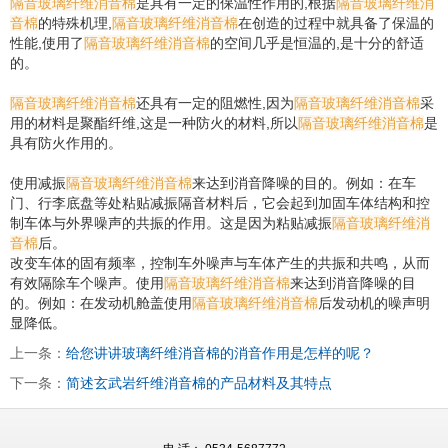
隔音玻璃纤维消音棉
是具有一定的保温性作用的,根据
隔音玻璃纤维消
音棉
的特殊机理,
隔音玻璃纤维消音棉
在创造的过程中就具备了保温的
性能,使用了
隔音玻璃纤维消音棉
的空间几乎是恒温的,是十分的舒适
的。
隔音玻璃纤维消音棉
还具有一定的阻燃性,因为
隔音玻璃纤维消音棉
采
用的材料是聚酯纤维,这是一种防火的材料,所以
隔音玻璃纤维消音棉
是
具有防火作用的。
使用减振
隔音玻璃纤维消音棉
来达到消音降噪的目的。例如：在车
门、行李底盘等处粘贴减振隔音材料后，它会起到加固车体结构和控
制车体与外界噪声的共振的作用。这是因为粘贴减振
隔音玻璃纤维消
音棉
后。
改变车体的固有频率，控制车外噪声与车体产生的共振和共鸣，从而
有效隔除车个噪声。使用
隔音玻璃纤维消音棉
来达到消音降噪的目
的。例如：在发动机舱盖使用
隔音玻璃纤维消音棉
后发动机的噪声明
显降低。
上一条：
给您讲讲玻璃纤维消音棉的消音作用是怎样的呢？
下一条：
简述玄武岩纤维消音棉的产品材料及其特点