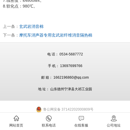
7.线密度：≤4800tex。
8.软化点：980℃。
上一条：
玄武岩消音棉
下一条：
摩托车消声器专用玄武岩纤维消音隔热棉
电 话： 0534-5687772
手 机： 13697699766
邮 箱： 1662196860@qq.com
地 址： 山东德州宁津县大祁工业园
鲁公网安备 37142202000809号
网站首页
联系电话
在线客服
公司地址